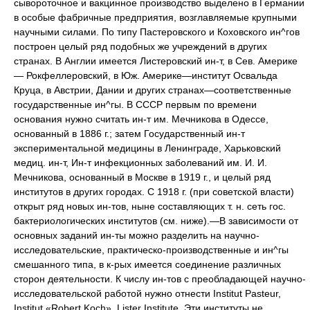
сывороточное и вакцинное производство выделено в Германии
в особые фабричные предприятия, возглавляемые крупными
научными силами. По типу Пастеровского и Коховского ин^гов
построен целый ряд подобных же учреждений в других
странах. В Англии имеется Листеровский ин-т, в Сев. Америке
— Рокфеллеровский, в Юж. Америке—институт Освальда
Круца, в Австрии, Дании и других странах—соответственные
государственные ин^гы. В СССР первым по времени
основания нужно считать ин-т им. Мечникова в Одессе,
основанный в 1886 г.; затем Государственный ин-т
экспериментальной медицины в Ленинграде, Харьковский
медиц. ин-т, Ин-т инфекционных заболеваний им. И. И.
Мечникова, основанный в Москве в 1919 г., и целый ряд
институтов в других городах. С 1918 г. (при советской власти)
открыт ряд новых ин-тов, ныне составляющих т. н. сеть гос.
бактериологических институтов (см. ниже).—В зависимости от
основных заданий ин-ты можно разделить на научно-
исследовательские, практическо-производственные и ин^гы
смешанного типа, в к-рых имеется соединение различных
сторон деятельности. К числу ин-тов с преобладающей научно-
исследовательской работой нужно отнести Institut Pasteur,
Institut «Robert Koch», Lister Institute. Эти институты не