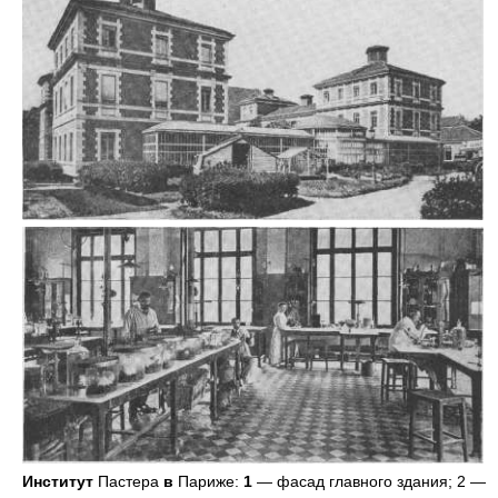
Институт
Пастера
в
Париже:
1
— фасад главного здания; 2 —