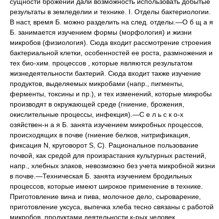
сущности брожений дали возможность использовать добытые
результаты в земледелии и технике. I. Отделы бактериологии.
В наст, время Б. можно разделить на след. отделы.—О б щ а я
Б. занимается изучением формы (морфология) и жизни
микробов (физиология). Сюда входит рассмотрение строения
бактериальной клетки, особенностей ее роста, размножения и
тех био-хим. процессов , которые являются результатом
жизнедеятельности бактерий. Сюда входит также изучение
продуктов, выделяемых микробами (напр., пигменты,
ферменты, токсины и пр.), и тех изменений, которые микробы
производят в окружающей среде (гниение, брожения,
окислительные процессы, инфекция).—С е л ь с к о-х
озяйствен-н а я Б. занята изучением микробных процессов,
происходящих в почве (гниение белков, нитрификация,
фиксация N, круговорот S, С). Рациональное пользование
почвой, как средой для произрастания культурных растений,
напр., хлебных злаков, невозможно без учета микробной жизни
в почве.—Техническая Б. занята изучением бродильных
процессов, которые имеют широкое применение в технике.
Приготовление вина и пива, молочное дело, сыроварение,
приготовление уксуса, выпечка хлеба тесно связаны с работой
микробов, продуктами деятельности к-рых человек