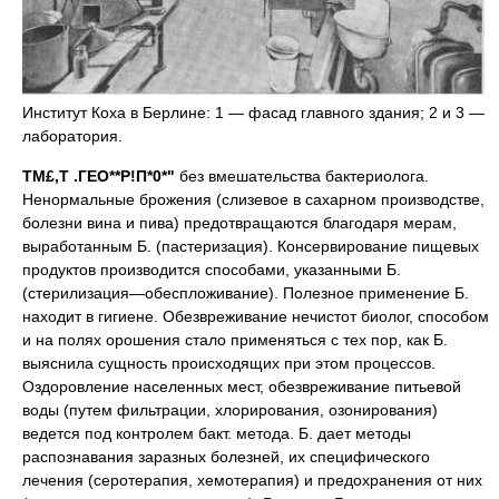
Институт Коха в Берлине: 1 — фасад главного здания; 2 и 3 —
лаборатория.
ТМ£,Т .ГЕО**Р!П*0*"
без вмешательства бактериолога.
Ненормальные брожения (слизевое в сахарном производстве,
болезни вина и пива) предотвращаются благодаря мерам,
выработанным Б. (пастеризация). Консервирование пищевых
продуктов производится способами, указанными Б.
(стерилизация—обеспложивание). Полезное применение Б.
находит в гигиене. Обезвреживание нечистот биолог, способом
и на полях орошения стало применяться с тех пор, как Б.
выяснила сущность происходящих при этом процессов.
Оздоровление населенных мест, обезвреживание питьевой
воды (путем фильтрации, хлорирования, озонирования)
ведется под контролем бакт. метода. Б. дает методы
распознавания заразных болезней, их специфического
лечения (серотерапия, хемотерапия) и предохранения от них