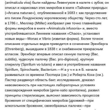
(animalcula viva) были найдены Левенгуком в налете с зубов; он
описал и нарисовал этих микробов в книге «Тайники природы»
(«Arcana naturae»), опубликованной в 1683 г. как продолжение
его писем Лондонскому королевскому обществу. Через сто лет,
в 1786 г., Мюллер (Mtiller) изобразил уже точно главнейшие
формы микробов в книге «Animalcula infusoria» и, вместо
употреблявшегося Линнеем названия «Chaos», установил
новые виды—Monas и Vibrio (извитая форма). Более точное
описание отдельных видов приводится в сочинении Эренберга
(Ehrenberg), вышедшем в 1838 г. и снабженном прекрасным
атласом. Эренберг впервые описал сенную палочку (Вас.
subtilis), чудесную палочку (Вас. рго-digiosus), крупную
спириллу (Spirillum vo-lutans) и ввел в употребление названия
Spirillum, Spirochaete, Bacterium.—Н а у ч н а я Б. начала
развиваться со времени
Постера
(см.) и Роберта
Коха
(см.).
Пастер раздвинул область бакт. исследования, доказал
невозможность при настоящих лабораторных условиях
самозарождения микробов (gene-xatio spontanea), развил
принципы стерилизации, выяснил зависимость процессов
брожения от специфических микробов (дрожжей—при
алкогольном брожении, своеобразных палочек—при