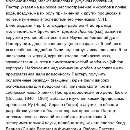
молочнокислом, мас-лянокислом и уксусном брожении).
Пастер указал на широкое распространение микробов в почве,
воде, воздухе, на их роль при гниении и других процессах в
почве, изученных впоследствии его учениками (С. Н.
Виноградский и др.). Благодаря работам •Пастера над
молочнокислым брожением, Джозеф
Листер
(см.) развил в
хирургии учение об антисептике. Изучение брожений дало
Пастеру нить для выяснения сущности заразных б-ней, из к-
рых особенно подробно были подвергнуты исследованию б-ни
шелковичных червей, куриная холера, сибирская язва,
злокачественный отек и симптоматический карбункул (vibrion
septique). Наблюдения над жизнью микробов и условиями их
произрастания дали возможность Пастеру получить
ослабленные разводки (вакцины), к-рые были широко
использованы для предохранит, прививок скота против
сибирской язвы. Ученики Пастера продолжа-и его дело: Дюкло
(Duclaux, 1840—1904) в области изучения химии бродильных
процессов, Ру (Roux), Иерсен (Yersin) и другие—в области
разработки учения о болезнетворных процессах. Пастер
положил основы научной микробиологии как точной
экспериментальной науки, подобно тому, как это сделал Клод
Бернар (Claude Bernard)
в
физиологии. Работы Пастера послужили толчком для изучения, гл. обр., микробных процессов—брожений и инфекций.— Точная методика в Б. была установлена, гл. обр., благодаря работам Коха, к-рые по своей ясности и доказательности считаются образцовыми. Первые из его работ относятся к этиологии нагноения и сибирской язвы. В дальнейшем составило эпоху в науке открытие Кохом туб. палочки и холерного вибриона, а его учениками Лё-флером (Loeffler)—дифтерийной палочки (1884 г.) и Гафки (Gaff ky)—тифозной. Коху принадлежит установление т. н. Коховской триады, проведенной при изучении туб. палочки и сводящейся к следующим трем требованиям при открытии нового возбудителя: 1) нахождение микроба при всех случаях заболевания; 2) получение чистой культуры; 3) воспроизведение заболевания прививкой культуры на животных. Кроме открытия палочки и вибриона (называемых Кохов-скими), Кох получил впервые из бульонных туб. разводок—Туберкулин, которым начал пользоваться для иммунизации. Результаты сделанных в лаборатории исследований Кох приложил для выработки рациональных методов борьбы с эпидемич. заболеваниями: холерой, тифом, tbc, сонной болезнью и пр.—Дальнейшее развитие Б. пошло по трем направлениям: 1) открытие новых микробов—возбудителей заразных б-ней; 2) изучение сопротивляемости организма микробам и их ядам и 3) выработка профилак-тич. мер борьбы с инфекциями. В 1884 году был открыт Николайером (Nicolaier) микроб столбняка. В 1887 г.—микроб цереброспинального менингита Вейксельбаумом(\¥е1сп-selbaum). В 1882 г. открыт Лавераном (La-veran) возбудитель малярии, чем доказано, что, кроме бактерий, болезнетворную роль могут играть и простейшие животные (Protozoa). В 1892 г. была открыта Пфейффером (Pfeiffer) гемоглобинофильная палочка инфлюэнцы. В 1894 г. Иерсен открыл палочку чумы, В 1898 г. Шига и Крузе (Shiga, Kru-se) открыли палочку бациллярной дизентерии. В 1905 г. Шаудин (Schaudinn) и Гофман (Hoffmann) открыли возбудителя сифилиса—бледную спирохету. В 1917 г. открыта Идо и Инада (Ido, Inada) спирохета инфекционной желтухи и несколько позже Ногуши (Noguchi)—спирохета желтой лихорадки. С усовершенствованием оптич. приборов (осветитель Аббе, иммерсионные системы, ультрамикроскоп), с введением красок и улучшением методов культивирования микробов с каждым годом число вновь открытых микробов увеличивалось. Изучена микрофлора почвы (С. Н. Виноградский и В. Л. Омелян-ский), воды, воздуха и человеческого тела (И. И. Мечников). Введены специальные среды для отдельных видов микробов. Изучены бактерии, живущие без доступа воздуха (анаэробы), первое сообщение о которых сделано Пастером (микроб маслянокислого брожения). Особенно важным достижением в культивировании микробов следует считать получение разводок спирохет при анаэробных условиях (Muhlens, Шерешевский, Но-гуши, Novy, Аристовский и др.), а также простейших (Novy, Neal, Nicolle) на кровяном агаре. Громадный прогресс в культивировании микробов дало введение в науку С. Н. Виноградским избирательных (элективных) сред, дающих возможность обогащения разводки микробами желаемого вида. Этот способ был применен вначале по отношению к почвенным микробам, а затем приобрел право гражданства в мед. Б. при получении чистых разводок холеры (пептоновая вода) и брюшного тифа (желчь).—Выдвинутый со времени Негели (Nageli), Цопфа (Zopf), Ценковского, Бухнера (Buchner) и др. вопрос об изменчивости бактерии в наст, время подвергается широкой разработке: у мног. видов бактерий (группа тифа, Со-li, дизентерия, кислотоупорные, вибрионы, стрептококки) признается возможность давать, благодаря их изменчивости, отклонения от основного типа. Подобная изменчивость наблюдается как в отношении формы микробов, характера их роста, так и по отношению к биол. и пат. свойствам. Бактерии могут изменять форму своих колоний, бродильные свойства по отношению к сахарам, способность выделять энзимы и токсины, терять и усиливать свою вредоносность. Изменяется также стойкость бактерий по отношению к физическим и химическим агентам, напр., температуре (термофильные и психрофильные расы), патогенность при культивировании вне организма и при переводе через животных. Учение об изменчивости бактерий представляет один из интереснейших вопросов в истории В., к-рыйвызывал и вызывает по наст, время оживленную полемику, разделяя исследователей на плео-морфистов и мономорфистов.—Невосприимчивость (или иммунитет) при заразных б-нях, отмеченная еще Фукидидом во время эпидемий Пелопонесской войны, начала изучаться с 1721 г. и, особенно, с 1798 г. после введения Дженнером (Jenner) оспопрививания. Пастер выработал живые ослабленные вакцины против сибирской язвы в 1881 г. и ввел предохранительные прививки против бешенства с 1885 г. Теоретическая разработка природы иммунитета началась с 1883 года после знаменитой речи И. И. Мечникова «О защитных силах организма», произнесенной на съезде естествоиспытателей и врачей в Одессе. В этой речи впервые было намечено учение о фагоцитах, развившееся затем в стройную фагоцитарную теорию (клеточная теория). Гуморальная теория, объясняю-щая невосприимчивость бактерицидным действием соков организма, начала развиваться благодаря классическим работам Беринга (Behring) и Китазато (Kitasato) над иммунитетом при дифтерии и тетанусе (1890 г.). С 1894 г., благодаря трудам Ру, Иерсена, Беринга, была введена серотерапия (лечение кровяной сывороткой иммунных лошадей) при дифтерии и столбняке, давшая сразу понижение смертности вдвое—с 30% до 14%, а теперь и ниже. В 1894—96 гг. были откры- ты в крови иммунных животных бактерицидные вещества — агглютинины (ПфеЙффер, Gruber, Исаев), а в 1897 г.—преципитины (R. Kraus). Год спустя (1898 г.) Борде (Jules Bordet) открыл гемолизины и вслед за тем явление связывания комплемента, послужившее основой для установления реакции Вас-сермана (Wassermann) при сифилисе. Разработке учения об иммунитете много помогла схема Эрлиха (Paul Ehrlich), известная под названием теории боковых цепей (Sei-tenkettentheorie). В последнее время начала развиваться физ.-хим. теория иммунитета, объясняющая явления невосприимчивости законами коллоидной химии. Теоретическая разработка учения об иммунитете помогла введению предохранительных прививок при холере, чуме, тифе, дизентерии, дифтерии и других заболеваниях. Благодаря трудам Безредка, развивается учение о местном иммунитете, с которым связана разработка ранее практиковавшегося метода иммунизации через рот (per os) убитыми разводками бактерий. Преципитины нашли свое приложение в суд.-мед. практике для определения характера кровяных пятен, в санитарии—при исследовании мясных продуктов и в сельском хозяйстве—при определении сортов муки. Приложение Б. к профилактике и эпидемиологии нашло широкое применение не только при изучении эпидемий, но и при выработке системы предупредительных мер и борьбы с эпидемиями. Изучая переносчиков заразных б-ней (комары, блохи, вши, клещи), Б. тесно сомкнулась с биологией вообще, и с зоологией в частности. В последнее время усиленно занимаются невидимыми фильтрующимися вирусами. При целом ряде б-ней (ящур, бешенство, пе-рипневмония рогатого скота и пр.) установлено со времен Лефлера существование подобных вирусов. После опытов Туорта (Twort) и д'Эрелля (d'Herelle) зашла речь о микропаразитах бактерий (бактериофаг). Однако, большинство исследователей считает бактериофага литическим ферментом (агентом). Со времени Фонтеса (Fontes) установлено существование у многих бактерий (tbc, тиф, чума) мельчайших зерен, проходящих через фильтр и дающих при произрастании и заражении типичные формы. Главнейшие этапы в развитии Б. положили прочные основы для разрешения общебиологических вопросов о жизни клетки, о синтезе белков из неорганических соединений, о возникновении жизни на земле, о круговороте веществ в природе и пр. Микробная клетка является живой лабораторией, в которой образуются новые сложные вещества протоплазмы и, благодаря работе к-рой, разрушаются отжившие организмы. Вследствие простоты и элементарности жизненных отправлений бактериальной клетки их легче изучить, чем в клетке высших организмов. Идя рука-об-руку с естествознанием, Б. внесла много нового в биологию. Со времени Пастера выяснилась роль микроскопических живых существ в процессах, наблюдаемых при брожениях и гниении. Прежние воззрения на эти процессы, как на чисто химические, уступили свое место новым взглядам, в основу к-рых легли работы бактериологов. Повсеместное распространение микробов в природе заставило обратить внимание на роль этих «бесконечно-малых». Изучение роста микробов на минеральных средах дало возможность путем точных анализов установить накопление органического вещества. Синтез сложных белков, не достигнутый до сих пор химиками, производится в бактериальной клетке. С другой стороны, при своей жизни микробы для своего питания разрушают готовые органические соединения: белки, клетчатку, углеводы. Минерализация отмерших организмов происходит благодаря работе микробов. Без бактерий поверхность нашей земли превратилась бы в кладбище, покрытое трупами. Бактериолог глазом, вооруженным микроскопом, заглянул в самые затаенные уголки природы и там нашел кропотливую жизнь микробов. В отдаленные геологические эпохи при образовании каменного угля, нефти и залежей селитры (столь необходимой для удобрения полей) работали микробы. На глубине озер, морей и океанов, в иле кишит микробная жизнь, в результате к-рой образуется леч. радиоактивная грязь. Микробиология раскрыла интимную жизнь клетки, изучила обмен веществ и выяснила тайны питания, роста и размножения. Процессы интрамолекулярного дыхания, обмен веществ и их круговорот в природе выяснены благодаря успехам Б. Круговорот С, N, О и др. веществ в природе, происходящий благодаря жизнедеятельности бактерий, был изучен во всей широте Б. Не меньшее значение имела Б. яри изучении борьбы за существование живых существ. Явления антагонизма, симбиоза и паразитизма никогда не выходили из поля зрения микробиолога. Установление ясных взглядов на жизнь и смерть, на взаимоотношения живых существ невозможно без зна