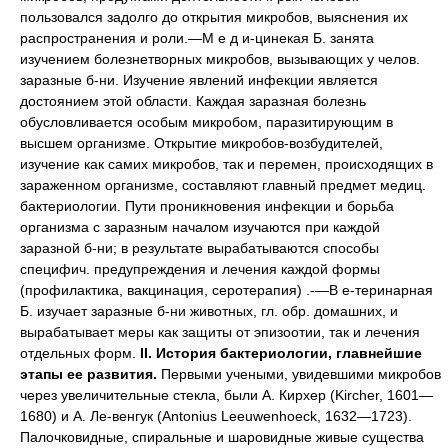
пользовался задолго до открытия микробов, выяснения их
распространения и роли.—М е д и-цинекая Б. занята
изучением болезнетворных микробов, вызывающих у челов.
заразные б-ни. Изучение явлений инфекции является
достоянием этой области. Каждая заразная болезнь
обусловливается особым микробом, паразитирующим в
высшем организме. Открытие микробов-возбудителей,
изучение как самих микробов, так и перемен, происходящих в
зараженном организме, составляют главный предмет медиц.
бактериологии. Пути проникновения инфекции и борьба
организма с заразным началом изучаются при каждой
заразной б-ни; в результате вырабатываются способы
специфич. предупреждения и лечения каждой формы
(профилактика, вакцинация, серотерапия) .-—В е-теринарная
Б. изучает заразные б-ни животных, гл. обр. домашних, и
вырабатывает меры как защиты от эпизоотии, так и лечения
отдельных форм.
II. История бактериологии, главнейшие
этапы ее развития.
Первыми учеными, увидевшими микробов
через увеличительные стекла, были А. Кирхер (Kircher, 1601—
1680) и А. Ле-венгук (Antonius Leeuwenhoeck, 1632—1723).
Палочковидные, спиральные и шаровидные живые существа