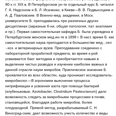
90-х гг. XIX в. В Петербургском ун-те отдельный курс Б. читался
Г. А. Надсоном и Б. Л. Исаченко, в Киеве—В. В. Подвысоцким и
А. Д. Павловским. В Военно-мед. академии, в Моск.
университете Б. преподавалась при различных других
дисциплинах (заразные б-ни, общая патология, пат. анатомия
и пр.). Первая самостоятельная кафедра Б. была учреждена в
Петербургском женском мед.ин-те в 1898 г. В наст, время Б. как
самостоятельная наука преподается в большинстве мед., сел
.-хоз. и ветеринарных вузов. Преподавание соединено с
лабораторной проработкой предмета, во время к-рой
усваивается бакт. методика и приобретаются навыки в
выделении чистых разводок и изучении наиболее важных в
данной отрасли науки микробов. Практическое значение Б.
проявляется во всех областях, куда проникает исследователь-
микробиолог.—В агрономии выяснение процесса
нитрификации и усвоения азота при помощи бактерий
(клубеньковые, Azotobacter, Clostridium Pasteurianum) дало
возможность следить за микробными процессами в почве,
становящейся, благодаря работе микробов, более
плодородной. Прямой метод, разрабатываемый С. Н.
Виноград-ским, дает возможность учесть количество и виды