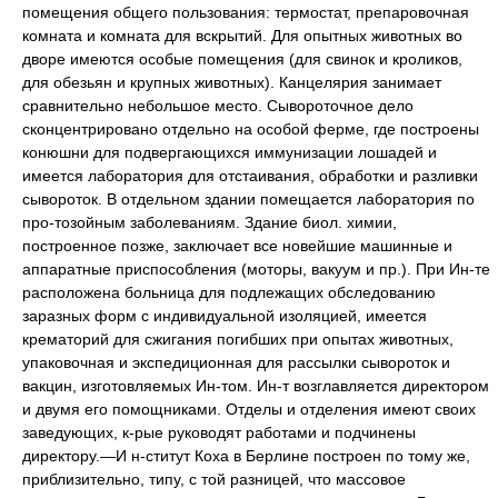
помещения общего пользования: термостат, препаровочная
комната и комната для вскрытий. Для опытных животных во
дворе имеются особые помещения (для свинок и кроликов,
для обезьян и крупных животных). Канцелярия занимает
сравнительно небольшое место. Сывороточное дело
сконцентрировано отдельно на особой ферме, где построены
конюшни для подвергающихся иммунизации лошадей и
имеется лаборатория для отстаивания, обработки и разливки
сывороток. В отдельном здании помещается лаборатория по
про-тозойным заболеваниям. Здание биол. химии,
построенное позже, заключает все новейшие машинные и
аппаратные приспособления (моторы, вакуум и пр.). При Ин-те
расположена больница для подлежащих обследованию
заразных форм с индивидуальной изоляцией, имеется
крематорий для сжигания погибших при опытах животных,
упаковочная и экспедиционная для рассылки сывороток и
вакцин, изготовляемых Ин-том. Ин-т возглавляется директором
и двумя его помощниками. Отделы и отделения имеют своих
заведующих, к-рые руководят работами и подчинены
директору.—И н-ститут Коха в Берлине построен по тому же,
приблизительно, типу, с той разницей, что массовое