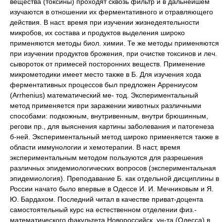
вещества (токсины) проходят сквозь фильтр и в дальнейшем
изучаются в отношении их ферментативного и отравляющего
действия. В наст. время при изучении жизнедеятельности
микробов, их состава и продуктов выделения широко
применяются методы биол. химии. Те же методы применяются
при изучении продуктов брожения, при очистке токсинов и леч.
сывороток от примесей посторонних веществ. Применение
микрометодики имеет место также в Б. Для изучения хода
ферментативных процессов был предложен Аррениусом
(Arrhenius) математический ме- тод. Экспериментальный
метод применяется при заражении животных различными
способами: подкожным, внутривенным, внутри брюшинным,
регови пр., для выяснения картины заболевания и патогенеза
б-ней. Экспериментальный метод широко применяется также в
области иммунологии и хемотерапии. В наст, время
экспериментальным методом пользуются для разрешения
различных эпидемиологических вопросов (экспериментальная
эпидемиология). Преподавание Б. как отдельной дисциплины в
России начато было впервые в Одессе И. И. Мечниковым и Я.
Ю. Бардахом. Последний читал в качестве приват-доцента
самостоятельный курс на естественном отделении физ.-
математического факультета Новороссийск. ун-та (Одесса) в