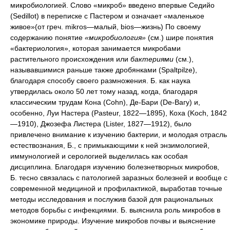
микробиологией. Слово «микроб» введено впервые Седийо
(Sedillot) в переписке с Пастером и означает «маленькое
живое»(от греч. mikros—малый, bios—жизнь) По своему
содержанию понятие
«микробиология»
(см.) шире понятия
«бактериология», которая занимается микробами
растительного происхождения или
бактериями
(см.),
называвшимися раньше также дробянками (Spaltpilze),
благодаря способу своего размножения. Б. как наука
утвердилась около 50 лет тому назад, когда, благодаря
классическим трудам Кона (Cohn), Де-Бари (De-Вагу) и,
особенно, Луи Настера (Pasteur, 1822—1895), Коха (Koch, 1842
—1910), Джозефа Листера (Lister, 1827—1912), было
привлечено внимание к изучению бактерии, и молодая отрасль
естествознания, Б., с примыкающими к ней энзимологией,
иммунологией и серологией выделилась как особая
дисциплина. Благодаря изучению болезнетворных микробов,
Б. тесно связалась с патологией заразных болезней и вообще с
современной медициной и профилактикой, выработав точные
методы исследования и послужив базой для рациональных
методов борьбы с инфекциями. Б. выяснила роль микробов в
экономике природы. Изучение микробов почвы и выяснение