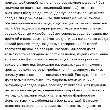
подходящей средой является раствор аммиачных солей без
примеси органических соединений (пептона), которые
оказывают вредное действие. Для туб. палочки применяются
среды с глицерином (4—8%). Для гонококка, менингококка
обычно применяются среды, содержащие белки человеческого
тела. Светящиеся бактерии растут лучше всего на соленых
средах. Серные микробы требуют сероводорода. Большинство
дрожжей и плесневых грибков предпочитает сахаристые среды
кислой реакции, тогда как для культивирования бактерий
требуется щелочная реакция. Разводки микробов дают
возможность наблюдать их рост и развитие, изучить отношение
к различным физ. и хим. агентам и действие на организм
высшего существа. Благодаря разводкам, удается накопить
громадное количество микробных тел и подвергнуть их хим.
анализу для выяснения составных частей. Разводки бактерий
дают возможность выяснить сущность тех изменений в
окружающей среде, к-рые производят микробы. Для изучения
растворимых веществ, выделяемых микробами, прибегают к
методу фильтрации жидких культур через фарфоровые
фильтры (свечи Шамберлана и Бер-кефельда). Бактерии
остаются на фильтре, а ферменты или энзимы и ядовитые