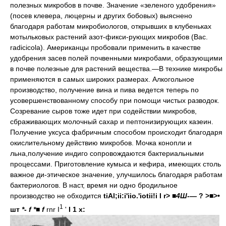
полезных микробов в почве. Значение «зеленого удобрения»
(посев клевера, люцерны и других бобовых) выяснено
благодаря работам микробиологов, открывших в клубеньках
мотыльковых растений азот-фикси-рующих микробов (Вас.
radicicola). Американцы пробовали применить в качестве
удобрения засев полей почвенными микробами, образующими
в почве полезные для растений вещества.—В технике микробы
применяются в самых широких размерах. Алкогольное
производство, получение вина и пива ведется теперь по
усовершенствованному способу при помощи чистых разводок.
Созревание сыров тоже идет при содействии микробов,
сбраживающих молочный сахар и пептонизирующих казеин.
Получение уксуса фабричным способом происходит благодаря
окислительному действию микробов. Мочка конопли и
льна,получение индиго сопровождаются бактериальными
процессами. Приготовление кумыса и кефира, имеющих столь
важное ди-этическое значение, улучшилось благодаря работам
бактериологов. В наст, время ни одно бродильное
производство не обходится
tiAl;ii:i'iio.'iotii!i I
r>
■4Ш-—
? >■>•
1
шт
*- f *■ f
rnr I
'
I 1
x: