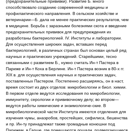
(предохранительные прививки). Развитие Б. много
способствовало созданию современной медицины и
профилактического направления. В сельском хозяйстве и
ветеринарии—Б. дала не менее практических результатов, чем
в медицине. Борьба с заразными болезнями скота и введение
предохранительных прививок для предупреждения их
разработаны бактериологией. IV. Институты и лаборатории.
Для осуществления широких задач, вставших перед
бактериологией, в различных странах был основан целый ряд
научных и практических учреждений. Старейшими, тесно
связанными с развитием Б., нужно считать Ин-т Пастера в
Париже и Ин-т Коха в Берлине. Ин-т Пастера возник в 80-х гг.
XIX в. для осуществления научных и практических задач,
поставленных Пастером. Постепенно расширяясь, он в наст,
время состоит из двух отделов: микробиологии и биол. химии.
В первом отделе ведутся исследования по микробиологии,
иммунитету, серологии и прививочному делу; во втором—
ведутся работы химические и энзимологиче-ские. В
микробиологической части Института имеются отделения для
изучения чумы, анаэробов, простейших, сифилиса, бешенства
и пр. Ин-ту принадлежат также громадные конюшни под
Парижем, в Гарше, где помещаются лошади, подвергающиеся