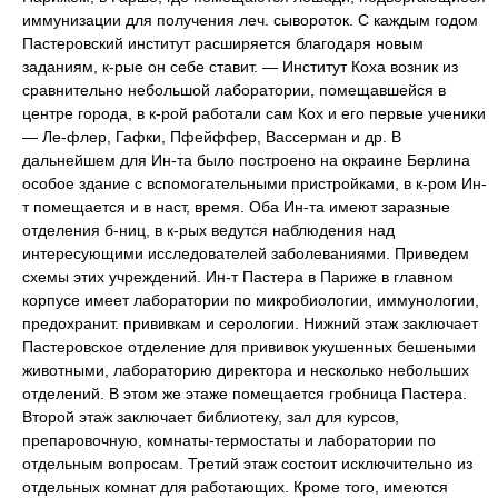
иммунизации для получения леч. сывороток. С каждым годом
Пастеровский институт расширяется благодаря новым
заданиям, к-рые он себе ставит. — Институт Коха возник из
сравнительно небольшой лаборатории, помещавшейся в
центре города, в к-рой работали сам Кох и его первые ученики
— Ле-флер, Гафки, Пфейффер, Вассерман и др. В
дальнейшем для Ин-та было построено на окраине Берлина
особое здание с вспомогательными пристройками, в к-ром Ин-
т помещается и в наст, время. Оба Ин-та имеют заразные
отделения б-ниц, в к-рых ведутся наблюдения над
интересующими исследователей заболеваниями. Приведем
схемы этих учреждений. Ин-т Пастера в Париже в главном
корпусе имеет лаборатории по микробиологии, иммунологии,
предохранит. прививкам и серологии. Нижний этаж заключает
Пастеровское отделение для прививок укушенных бешеными
животными, лабораторию директора и несколько небольших
отделений. В этом же этаже помещается гробница Пастера.
Второй этаж заключает библиотеку, зал для курсов,
препаровочную, комнаты-термостаты и лаборатории по
отдельным вопросам. Третий этаж состоит исключительно из
отдельных комнат для работающих. Кроме того, имеются